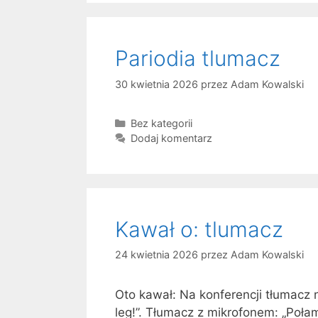
z
g
o
’
r
?
Pariodia tlumacz
i
e
30 kwietnia 2026
przez
Adam Kowalski
K
Bez kategorii
a
Dodaj komentarz
t
e
g
o
r
Kawał o: tlumacz
i
e
24 kwietnia 2026
przez
Adam Kowalski
Oto kawał: Na konferencji tłumacz 
leg!”. Tłumacz z mikrofonem: „Poła