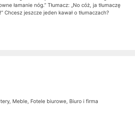
owne łamanie nóg.” Tłumacz: „No cóż, ja tłumaczę
t!” Chcesz jeszcze jeden kawał o tłumaczach?
ry, Meble, Fotele biurowe, Biuro i firma