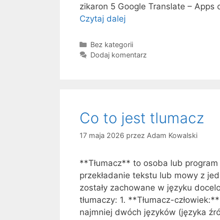
zikaron 5 Google Translate – Apps 
Czytaj dalej
C
o
z
K
Bez kategorii
a
Dodaj komentarz
n
t
a
e
j
g
d
o
z
r
Co to jest tlumacz
i
i
e
e
17 maja 2026
przez
Adam Kowalski
c
i
**Tłumacz** to osoba lub program
e
przekładanie tekstu lub mowy z jedn
w
zostały zachowane w języku doce
G
tłumaczy: 1. **Tłumacz-człowiek:**
o
najmniej dwóch języków (języka źr
o