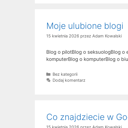
e
g
o
r
Moje ulubione blogi
i
e
15 kwietnia 2026
przez
Adam Kowalski
Blog o pilotBlog o seksuologBlog o
komputerBlog o komputerBlog o biu
K
Bez kategorii
a
Dodaj komentarz
t
e
g
o
r
Co znajdziecie w Goo
i
e
15 kwietnia 2026
przez
Adam Kowalski