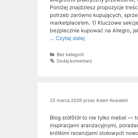
e
Poniżej znajdziesz propozycje treści
w
potrzeb zarówno kupujących, sprze
G
marketplace’em. 1) Kluczowe sekcje 
o
bezpiecznie kupować na Allegro, ja
o
…
Czytaj dalej
B
g
l
l
o
K
Bez kategorii
u
a
Dodaj komentarz
g
n
t
o
a
e
t
s
g
e
ł
o
m
r
o
a
i
25 marca 2026
przez
Adam Kowalski
w
e
t
o
y
:
Blog stółStół to nie tylko mebel — 
c
‚
inspiracjami aranżacyjnymi, porad
e
t
krótkimi recenzjami stołowych nowo