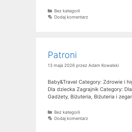
g
K
Bez kategorii
l
a
Dodaj komentarz
u
t
n
e
a
g
s
o
r
ł
Patroni
i
o
e
w
13 maja 2026
przez
Adam Kowalski
o
:
Baby&Travel Category: Zdrowie i hi
‚
Dla dziecka Zagrajnik Category: Dl
t
Gadżety, Biżuteria, Biżuteria i zegar
l
u
K
Bez kategorii
m
a
Dodaj komentarz
a
t
c
e