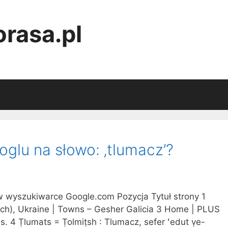
rasa.pl
glu na słowo: ‚tlumacz’?
 w wyszukiwarce Google.com Pozycja Tytuł strony 1
ch), Ukraine | Towns – Gesher Galicia 3 Home | PLUS
is. 4 Ṭlumats = Ṭolmiṭsh : Tlumacz, sefer ʻedut ṿe-