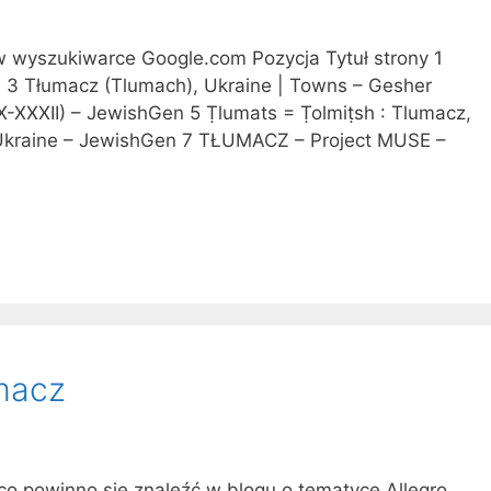
 w wyszukiwarce Google.com Pozycja Tytuł strony 1
 3 Tłumacz (Tlumach), Ukraine | Towns – Gesher
X-XXXII) – JewishGen 5 Ṭlumats = Ṭolmiṭsh : Tlumacz,
 Ukraine – JewishGen 7 TŁUMACZ – Project MUSE –
macz
co powinno się znaleźć w blogu o tematyce Allegro.