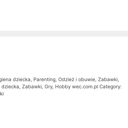
o
t
o
j
e
s
t
t
l
u
m
giena dziecka, Parenting, Odzież i obuwie, Zabawki,
a
a dziecka, Zabawki, Gry, Hobby wec.com.pl Category:
c
ki
z