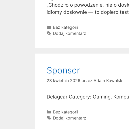
„Chodziło o powodzenie, nie o dosł
idiomy dosłownie — to dopiero tes
K
Bez kategorii
a
Dodaj komentarz
t
e
g
o
r
Sponsor
i
e
23 kwietnia 2026
przez
Adam Kowalski
Delagear Category: Gaming, Kompute
K
Bez kategorii
a
Dodaj komentarz
t