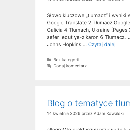
Słowo kluczowe „tlumacz” i wyniki
Google Translate 2 Tłumacz Google
Galicia 4 Tlumach, Ukraine (Pages 
sefer ʻedut ṿe-zikaron 6 Tlumacz,
Johns Hopkins …
Czytaj dalej
C
o
z
K
Bez kategorii
a
Dodaj komentarz
n
t
a
e
j
g
d
o
z
r
Blog o tematyce tlu
i
i
e
e
14 kwietnia 2026
przez
Adam Kowalski
c
i
allegroOto praktyczny przewodnik, 