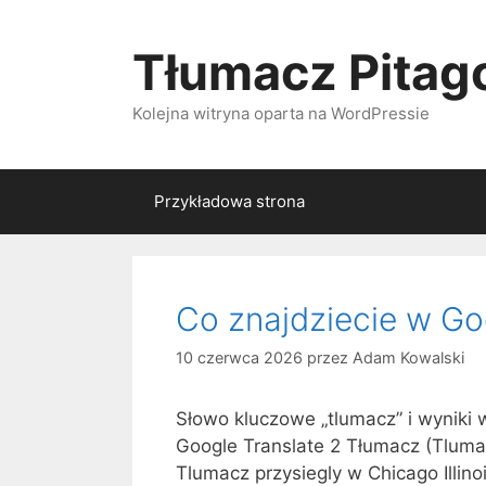
Przeskocz
do
Tłumacz Pitago
treści
Kolejna witryna oparta na WordPressie
Przykładowa strona
Co znajdziecie w Goo
10 czerwca 2026
przez
Adam Kowalski
Słowo kluczowe „tlumacz” i wyniki
Google Translate 2 Tłumacz (Tluma
Tlumacz przysiegly w Chicago Illino