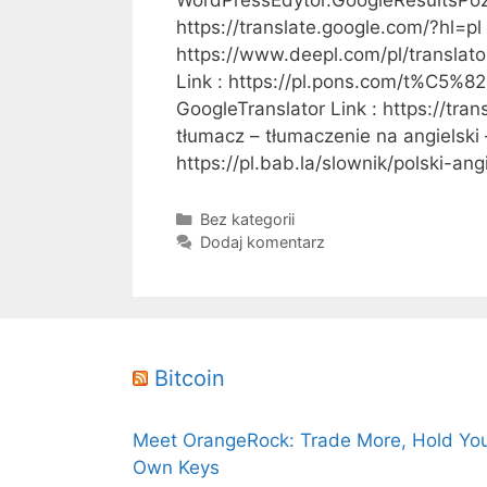
https://translate.google.com/?hl=pl
https://www.deepl.com/pl/translato
Link : https://pl.pons.com/t%C5%82
GoogleTranslator Link : https://tra
tłumacz – tłumaczenie na angielski 
https://pl.bab.la/slownik/polski-
K
Bez kategorii
a
Dodaj komentarz
t
e
g
o
r
Bitcoin
i
e
Meet OrangeRock: Trade More, Hold Yo
Own Keys