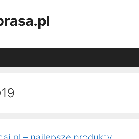
rasa.pl
019
naj.pl – najlepsze produkty