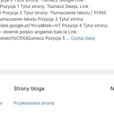
j
 Pozycja 1 Tytul strony: Tłumacz DeepL Link :
l
r Pozycja 2 Tytul strony: Tłumaczenie tekstu | PONS
e
umaczenie-tekstu Pozycja 3 Tytul strony:
p
nslate.google.pl/?hl=pl&tab=mT Pozycja 4 Tytul strony:
s
– słownik polsko-angielski bab.la Link :
z
angielski/t%C5%82umacz Pozycja 5 …
Czytaj dalej
t
e
l
p
u
r
m
o
a
d
c
u
z
k
t
Strony bloga
N
y
R
ur
Przykładowa strona
E
K