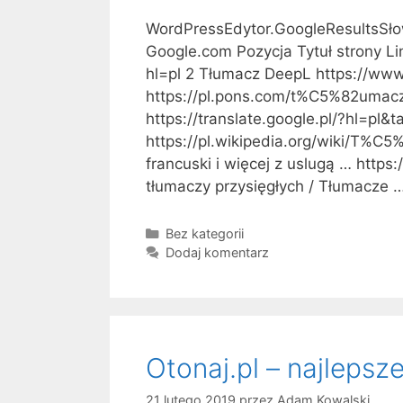
WordPressEdytor.GoogleResultsSło
Google.com Pozycja Tytuł strony Li
hl=pl 2 Tłumacz DeepL https://www
https://pl.pons.com/t%C5%82umacz
https://translate.google.pl/?hl=pl
https://pl.wikipedia.org/wiki/T%C
francuski i więcej z uslugą … https:
tłumaczy przysięgłych / Tłumacze 
K
Bez kategorii
a
Dodaj komentarz
t
e
g
o
r
Otonaj.pl – najleps
i
e
21 lutego 2019
przez
Adam Kowalski