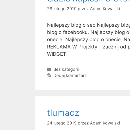
28 lutego 2019
przez
Adam Kowalski
Najlepszy blog o seo Najlepszy blo
blog o facebooku. Najlepszy blog o i
onecie. Najlepszy blog o onecie. N
REKLAMA W Projekty – zacznij od p
WIDGET
K
Bez kategorii
a
Dodaj komentarz
t
e
g
o
r
tlumacz
i
e
24 lutego 2019
przez
Adam Kowalski