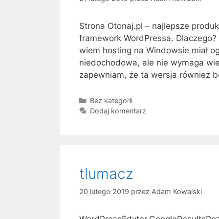
Strona Otonaj.pl – najlepsze produk
framework WordPressa. Dlaczego? 
wiem hosting na Windowsie miał ogr
niedochodowa, ale nie wymaga wiel
zapewniam, że ta wersja również 
K
Bez kategorii
a
Dodaj komentarz
t
e
g
o
r
tlumacz
i
e
20 lutego 2019
przez
Adam Kowalski
WordPressEdytor.GoogleResultsPozy