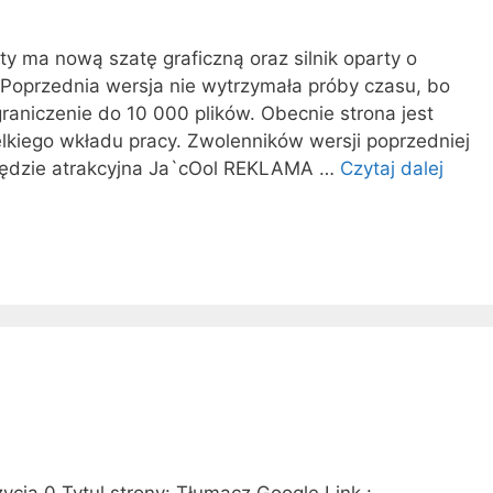
ty ma nową szatę graficzną oraz silnik oparty o
Poprzednia wersja nie wytrzymała próby czasu, bo
aniczenie do 10 000 plików. Obecnie strona jest
kiego wkładu pracy. Zwolenników wersji poprzedniej
będzie atrakcyjna Ja`cOol REKLAMA …
Czytaj dalej
O
t
o
n
a
j
.
p
l
–
n
a
cja 0 Tytul strony: Tłumacz Google Link :