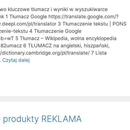
wo kluczowe tlumacz i wyniki w wyszukiwarce
nk 1 Tłumacz Google https://translate.google.com/?
.deepl.com/pl/translator 3 Tłumaczenie tekstu | PONS
enie-tekstu 4 Tłumaczenie Google
&tab=wT 5 Tłumacz – Wikipedia, wolna encyklopedia
5%82umacz 6 TŁUMACZ na angielski, hiszpański,
//dictionary.cambridge.org/pl/translate/ 7 Lista
…
Czytaj dalej
t
l
u
m
a
c
z
ze produkty REKLAMA