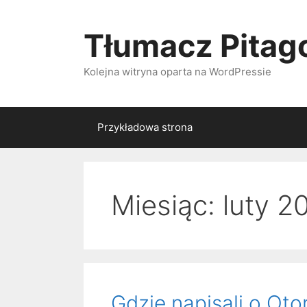
Przeskocz
do
Tłumacz Pitago
treści
Kolejna witryna oparta na WordPressie
Przykładowa strona
Miesiąc: luty 2
Gdzie napisali o Oto