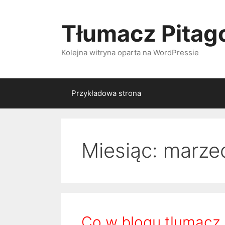
Przeskocz
do
Tłumacz Pitago
treści
Kolejna witryna oparta na WordPressie
Przykładowa strona
Miesiąc: marze
Co w blogu tlumacz 