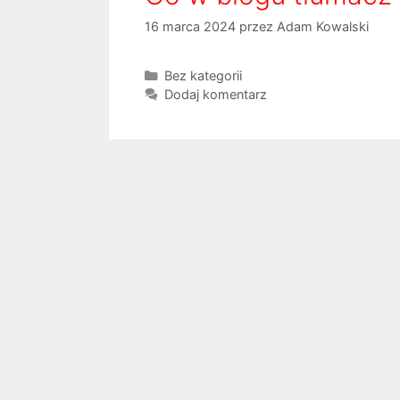
16 marca 2024
przez
Adam Kowalski
K
Bez kategorii
a
Dodaj komentarz
t
e
g
o
r
i
e