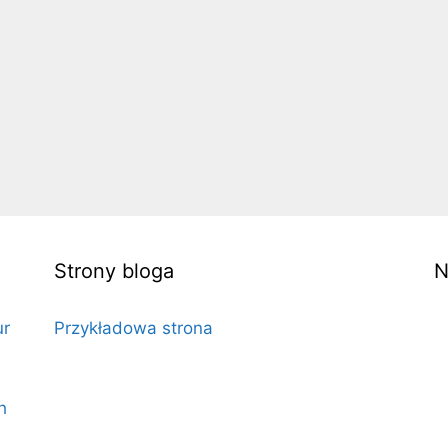
Strony bloga
N
ur
Przykładowa strona
h