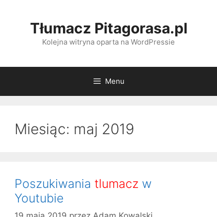
Przeskocz
do
Tłumacz Pitagorasa.pl
treści
Kolejna witryna oparta na WordPressie
Menu
Miesiąc: maj 2019
Poszukiwania
tlumacz
w
Youtubie
19 maja 2019
przez
Adam Kowalski