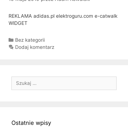
REKLAMA adidas.pl elektroguru.com e-catwalk
WIDGET
K
Bez kategorii
a
Dodaj komentarz
t
e
g
o
S
r
z
i
u
e
k
a
j
Ostatnie wpisy
: