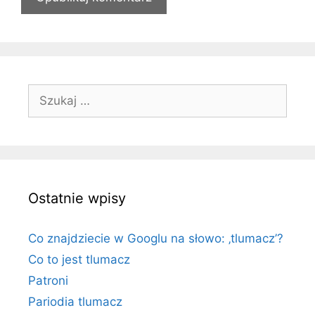
o
n
a
i
n
t
S
e
z
r
u
n
k
e
a
t
j
o
Ostatnie wpisy
:
w
a
Co znajdziecie w Googlu na słowo: ‚tlumacz’?
Co to jest tlumacz
Patroni
Pariodia tlumacz