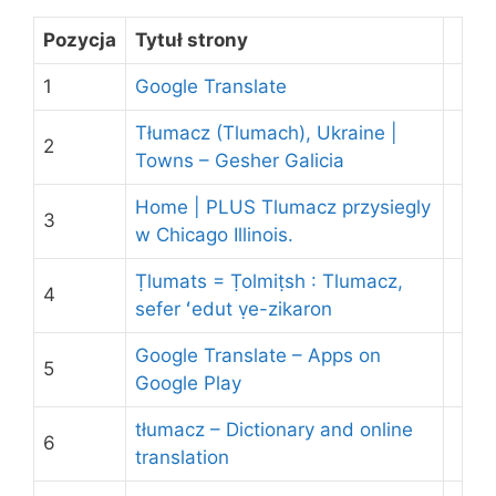
Pozycja
Tytuł strony
1
Google Translate
Tłumacz (Tlumach), Ukraine |
2
Towns – Gesher Galicia
Home | PLUS Tlumacz przysiegly
3
w Chicago Illinois.
Ṭlumats = Ṭolmiṭsh : Tlumacz,
4
sefer ʻedut ṿe-zikaron
Google Translate – Apps on
5
Google Play
tłumacz – Dictionary and online
6
translation