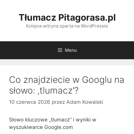
Przeskocz
do
Tłumacz Pitagorasa.pl
treści
Kolejna witryna oparta na WordPressie
Menu
Co znajdziecie w Googlu na
słowo: ‚tlumacz’?
10 czerwca 2026
przez
Adam Kowalski
Słowo kluczowe „tlumacz” i wyniki w
wyszukiwarce Google.com