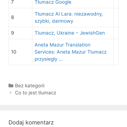
7
Tłumacz Google
Tłumacz AI Lara: niezawodny,
8
szybki, darmowy
9
Tlumacz, Ukraine – JewishGen
Aneta Mazur Translation
10
Services: Aneta Mazur Tlumacz
przysiegly …
K
Bez kategorii
Z
a
Co to jest tlumacz
o
t
b
e
a
g
c
o
Dodaj komentarz