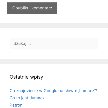
i
r
l
o
n
a
i
n
t
S
e
z
r
u
n
k
e
a
t
j
o
Ostatnie wpisy
:
w
a
Co znajdziecie w Googlu na słowo: ‚tlumacz’?
Co to jest tlumacz
Patroni