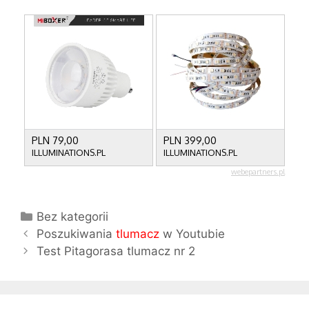
K
Bez kategorii
Z
a
Poszukiwania
tlumacz
w Youtubie
o
t
Test Pitagorasa tlumacz nr 2
b
e
a
g
c
o